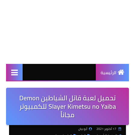
الرئيسية
تحميل لعبة قاتل الشياطين Demon
Slayer Kimetsu no Yaiba للكمبيوتر
مجاناً
17 أكتوبر 2021
أبو بيان