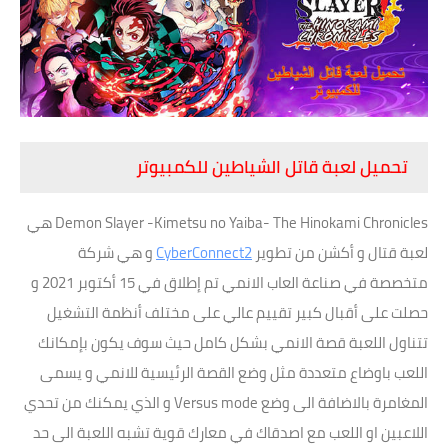
تحميل لعبة قاتل الشياطين للكمبيوتر
Demon Slayer -Kimetsu no Yaiba- The Hinokami Chronicles هي
لعبة قتال و أكشن من تطوير
CyberConnect2
و هي شركة
متخصصة في صناعة العاب الانمي تم إطلاق في 15 أكتوبر 2021 و
حصلت على أقبال كبير تقييم عالي على مختلف أنظمة التشغيل
تتناول اللعبة قصة الانمي بشكل كامل حيث سوف يكون بإمكانك
اللعب باوضاع متعددة مثل وضع القصة الرئيسية للانمي و يسمى
المغامرة بالاضافة الى وضع Versus mode و الذي يمكنك من تحدي
اللاعبين او اللعب مع اصدقاك في معارك قوية تشبه اللعبة الى حد