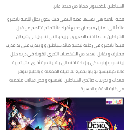
الشياطين للكمبيوتر مجانا من ميديا فاير.
قصة اللعبة هي نفسها قصة الانمي حيث يكون بطل اللعبة تانجيرو
عائداً الى المنزل فيجد ان جميع أفراد عائلته تم قتلهم من قبل
الشياطين ما عدا اخته الصغيرى نيزيكو التي تتحول الى شيطان
فيبدأ تانجيرو في رحلته ليصبح صائد شياطين و و يتدرب على يد مدرب
محترف و يقابل العديد من الشخصيات الأخرى القوية في دربه مثل
زينتسو و إينوسكي و إعادة اخته الى بشرية مرة أخرى عش تجربة
عالم كيميتسو نو يابا بجميع تفاصيله المذهلة و بالطبع تتوفر
معدات و تدريبات صائدي الشياطين الشهيرة و خض قتالات ملحمية
في غاية الدقة و المهارة.