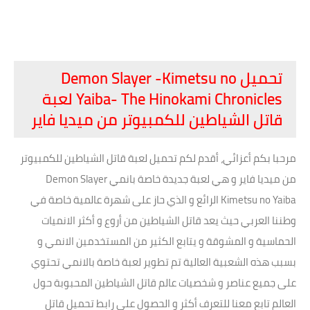
تحميل Demon Slayer -Kimetsu no
Yaiba- The Hinokami Chronicles لعبة
قاتل الشياطين للكمبيوتر من ميديا فاير
مرحبا بكم أعزائي، أقدم لكم تحميل لعبة قاتل الشياطين للكمبيوتر
من ميديا فاير و هي لعبة جديدة خاصة بانمي Demon Slayer
Kimetsu no Yaiba الرائع و الذي حاز على شهرة عالمية خاصة في
وطننا العربي حيث يعد قاتل الشياطين من أروع و أكثر الانميات
الحماسية و المشوقة و يتابع الكثير من المستخدمين الانمي و
بسبب هذه الشعبية العالية تم تطوير لعبة خاصة بالانمي تحتوي
على جميع عناصر و شخصيات عالم قاتل الشياطين المحبوبة حول
العالم تابع معنا للتعرف أكثر و الحصول على رابط تحميل قاتل