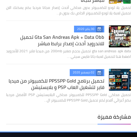
تحميل يلا لودو للكمبيوتر بدون محاكي أحدث إصدار مجانا مرحبا بكم يمكنك الان
تحميل لعبة يلا لودو للكمبيوتر الخاص بك بدون م…
30 يناير 2020
Gta San Andreas Apk + Data Obb تحميل
للاندرويد أحدث إصدار برابط مباشر
gta san andreas apk data تحميل بحجم صغير 200mb من ميديا فاير 2021 للأندرويد
اضغط هنا لتحميل لعبة جاتا فايس سيتي …
02 ديسمبر 2020
تحميل برنامج PPSSPP Gold للكمبيوتر من ميديا
فاير لتشغيل العاب PSP و بلايستيشن
تحميل محاكي PPSSPP Gold للكمبيوتر محاكي البلايستيشن PSP الأفضل مرحبا
بكم أعزائي أقدم لكم تحميل PPSSPP Gold للكمبيوتر ال…
مشاركة مميزة