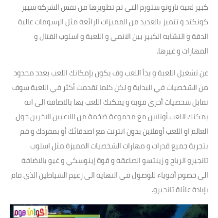
كبير لعبة ناروتو ستورم التي تم تطويرها من نفس الشركة سيبر
كونكتد و تتميز بالعديد من المميزات الرائعة مثل الرسومات عالية
الدقة و التشابه الكبير بين الانمي و اللعبة و اسلوب القتال و
المهارات و غيرها.
عن تشغيل اللعبة و بدأ اللعب وف يكون بإمكانك اللعب بعدد محدود
من الشخصيات في البداية و لكن كلما تقدمت أكثر في اللعبة سوف
تقابل شخصيات أخرى قوية و يمكنك اللعب بها بالاضافة الى انه
يمكنك اللعب أونلاين مع مجموعة ضخمة من اللاعبين الاخرين حول
العالم او اللعب أوفلاين بدون انترنت مع اصدقائك أو بمفردك و قم
بتجربة جميع قدرات و مهارات الشخصيات المميزة مثل اسلوب
تانجيرو الرياح و زينتسو الصاعقة و قوة إينوسكي و غيو بالاضافة
الى خصوم أقوياء للوصول في النهاية الى زعيم الشياطين الذي قام
بإبادة عائلة تانجيرو.