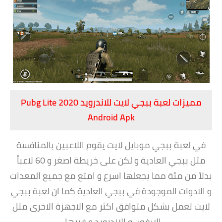
مميزات لعبة ببجي لايت للاندرويد 2020 Pubg Lite
Android Apk
في لعبة ببجي موبايل لايت يقوم اللاعبين بالمنافسة
مثل ببجي العادية و لكن على خريطة اصغر و 60 لاعباً
بدلاً من مئة مما يجعلها اسرع و امتع مع جميع المعدات
و الادوات الموجودة في ببجي العادية كما ان لعبة ببجي
لايت تعمل بشكل متوافق اكثر مع الاجهزة الاخرى مثل
الايفون و الاندرويد و غيرها ,