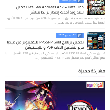
30 يناير 2020
Gta San Andreas Apk + Data Obb تحميل
للاندرويد أحدث إصدار برابط مباشر
gta san andreas apk data تحميل بحجم صغير 200mb من ميديا فاير 2021 للأندرويد
اضغط هنا لتحميل لعبة جاتا فايس سيتي …
02 ديسمبر 2020
تحميل برنامج PPSSPP Gold للكمبيوتر من ميديا
فاير لتشغيل العاب PSP و بلايستيشن
تحميل محاكي PPSSPP Gold للكمبيوتر محاكي البلايستيشن PSP الأفضل مرحبا
بكم أعزائي أقدم لكم تحميل PPSSPP Gold للكمبيوتر ال…
مشاركة مميزة