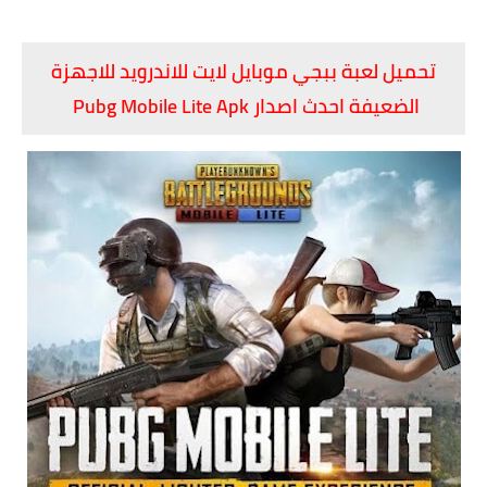
تحميل لعبة ببجي موبايل لايت للاندرويد للاجهزة
الضعيفة احدث اصدار Pubg Mobile Lite Apk