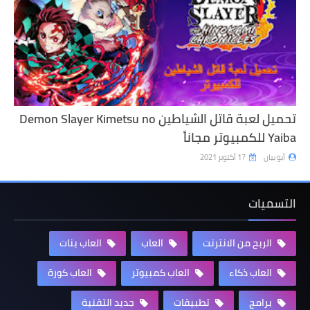
تحميل لعبة قاتل الشياطين Demon Slayer Kimetsu no
Yaiba للكمبيوتر مجاناً
أبو بيان
17 أكتوبر 2021
التسميات
الربح من الانترنت
العاب
العاب بنات
العاب ذكاء
العاب كمبيوتر
العاب كورة
برامج
تطبيقات
جديد التقنية