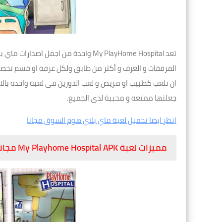
تعد My PlayHome Hospital واحدة من ا
المرفقات و الغرف و أكثر من طابق ولكل غرفة او قسم تخ
ان تلعب كطبيب او مريض و لعب الدورين في لعبة واحدة بالاض
جعلتها ممتعة و محببة لدى الجميع.
انظر ايضا تحميل لعبة ماي بلاي هوم السوق مجانا
مميزات لعبة My Playhome Hospital APK مجانا للاندرويد