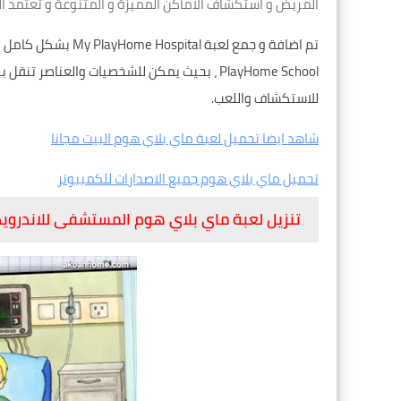
المريض و استكشاف الاماكن المميزة و المتنوعة و تعتمد اللع
PlayHome School ، بحيث يمكن للشخصيات والعن
للاستكشاف واللعب.
شاهد ايضا تحميل لعبة ماي بلاي هوم البيت مجانا
تحميل ماي بلاي هوم جميع الاصدارات للكمبيوتر
تنزيل لعبة ماي بلاي هوم المستشفى للاندرويد