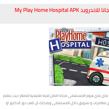
تحميل ماي بلاي هوم المستشفى مجانا للاندرويد My Play Home Hospital APK
My Pl اقدم لكم تحميل لعبة ماي بلاي هوم المستشفى مجانا افضل لعبة تعليمية للصغار حيث يتعلم
 مغامرات و تشويق داخل المستشفى ويمكنك ان تلعب دور الدكتور او