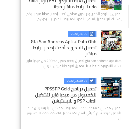
تحميل لعبة يلا لودو للكمبيوتر Yalla
Ludo برابط مباشر مجانا
تحميل يلا لودو للكمبيوتر بدون محاكي أحدث إصدار مجانا مرحبا بكم
يمكنك الان تحميل لعبة يلا لودو للكمبيوتر الخاص بك بدون م…
30 يناير 2020
Gta San Andreas Apk + Data Obb
تحميل للاندرويد أحدث إصدار برابط
مباشر
gta san andreas apk data تحميل بحجم صغير 200mb من ميديا فاير
2021 للأندرويد اضغط هنا لتحميل لعبة جاتا فايس سيتي …
02 ديسمبر 2020
تحميل برنامج PPSSPP Gold
للكمبيوتر من ميديا فاير لتشغيل
العاب PSP و بلايستيشن
تحميل محاكي PPSSPP Gold للكمبيوتر محاكي البلايستيشن PSP
الأفضل مرحبا بكم أعزائي أقدم لكم تحميل PPSSPP Gold للكمبيوتر
ال…