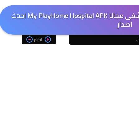
تحميل لعبة ماي بلاي هوم المستشفى مجانا My PlayHome Hospital APK احدث
اصدار
الحجم
اب