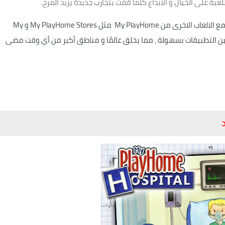
بة على الخيال و الابداع كلما قمت بتجارب جديدة يزيد المرح.
تم اضافة و جمع لعبة My PlayHome Hospital بشكل كامل مع الالعاب الاخرى من My PlayHome مثل My PlayHome Stores و My
اصر تنقل بين التطبيقات بسهولة ، مما يخلق عالمًا و مناطق أكبر من أي وقت مضى