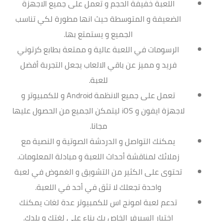
اللعبة خفيفة الحجم و تعمل على جميع الاجهزة
الضعيفة و المتوسطة حيث انها مطورة لكي تناسب
الجميع و يستمتع بها.
الرسومات في اللعبة عالية و ممتعة بطابع كرتوني
فريد و مميز عن باقي الالعاب يجعل التجربة أفضل
للعبة.
تعمل على جميع الانظمة Android و للكمبيوتر و
لاجهزة ايفون و iOS ليتمكن الجميع من الحصول عليها
مجانا.
يمكنك التواصل و الدردشة الصوتية و النصية مع
زملائك لمناقشة أحداث اللعبة و مبادلة المعلومات.
تحتوى على الكثير من التشويق و الغموض في لعبة
واحدة تجعلك لا تثق في أحد في اللعبة.
تدعم لعبة امونج اس للكمبيوتر عدة لغات يمكنك
اختيار السيرفر الخاص بك بناء على لغتك و بلدك.