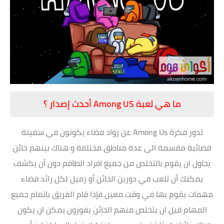
ما هي لعبة Among US أحدث إصدار ؟
تدور فكرة Among Us عن رواد فضاء يكونون في سفينة
فضائية مقسمة الى عدة مناطق مختلفة و هناك بينهم خائن
يحاول ان يقوم بالتخلص من جميع افراد الطاقم دون أن يكشف
يمكنك أن تلعب في دورين الخائن أو زميل لكل رائد فضاء
مهمات يقوم بها في وقت معين فإذا قام الفريق باتمام جميع
المهام قبل ان يتخلص منهم الخائن يفوزون يمكن ان يكون