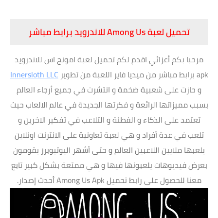
تحميل لعبة Among Us للاندرويد برابط مباشر
مرحبا بكم أعزائي اقدم لكم تحميل لعبة امونج اس للاندرويد
apk برابط مباشر من ميديا فاير اللعبة من تطوير
Innersloth LLC
و حازت على شعبية ضخمة و انتشرت في جميع أرجاء العالم
بسبب مميزاتها الرائعة و فكرتها الجديدة في عالم الالعاب حيث
تعتمد على الذكاء و الفطنة و التلاعب في تفكير الاخرين و
تلعب في عدة أفراد و هي لعبة تعاونية على الانترنت اونلاين
يلعبها ملايين اللاعبين العالم و حتى أشهر اليوتيوبرز يقومون
بعرض فيديوهات يلعبونها فيها و هي ممتعة بشكل كبير تابع
معنا للحصول على رابط تحميل Among Us Apk أحدث إصدار.