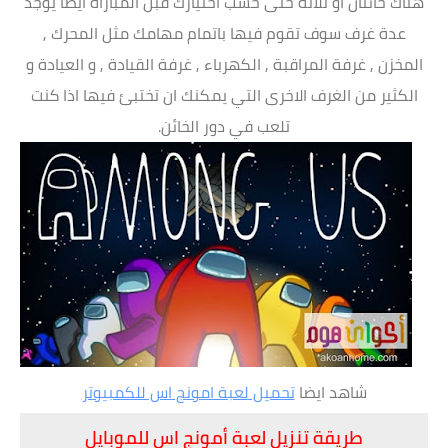
هناك خائنان او ثلاثة حتى حسب اختيارك قبل المباراة ايضاً يوجد
عدة غرف سوف تقوم فيها باتمام مهامك مثل المحرك ,
المخزن , غرفة المراقبة , الكهرباء , غرفة القيادة , و العيادة و
الكثير من الغرف الاخرى التي يمكنك ان تختبئ فيها اذا كنت
تلعب في دور الخائن.
شاهد ايضا
تحميل لعبة امونج اس للكمبيوتر
طريقة تنزيل لعبة أمونج اس للموبايل