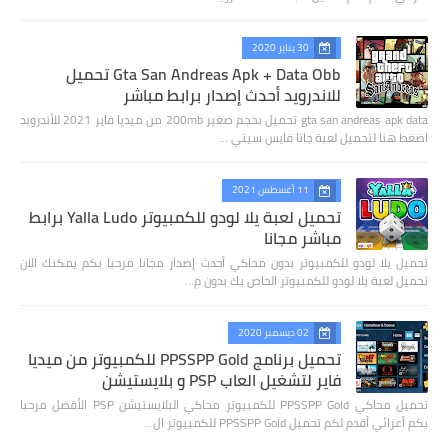
30 يناير 2020
Gta San Andreas Apk + Data Obb تحميل
للاندرويد أحدث إصدار برابط مباشر
gta san andreas apk data تحميل بحجم صغير 200mb من ميديا فاير 2021 للأندرويد
اضغط هنا لتحميل لعبة جاتا فايس سيتي …
11 أغسطس 2021
تحميل لعبة يلا لودو للكمبيوتر Yalla Ludo برابط
مباشر مجانا
تحميل يلا لودو للكمبيوتر بدون محاكي أحدث إصدار مجانا مرحبا بكم يمكنك الان
تحميل لعبة يلا لودو للكمبيوتر الخاص بك بدون م…
02 ديسمبر 2020
تحميل برنامج PPSSPP Gold للكمبيوتر من ميديا
فاير لتشغيل العاب PSP و بلايستيشن
تحميل محاكي PPSSPP Gold للكمبيوتر محاكي البلايستيشن PSP الأفضل مرحبا
بكم أعزائي أقدم لكم تحميل PPSSPP Gold للكمبيوتر ال…