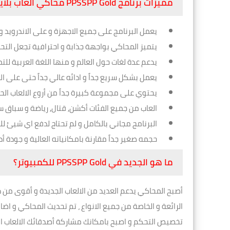
مميزات برنامج PPSSPP Gold محاكي العاب بلايستيشن PSP مجانا
يعمل البرنامج على جميع الاجهزة و على الاندرويد و ا
يتميز المحاكي بواجهة جذابة و احترافية تجعل التح
يدعم عدة لغات حول العالم و منها اللغة العربية 
يعمل بشكل سريع جداً و ادائه عالي جداً حتى على ا
يحتوي على مجموعة كبيرة جداً من أروع الالعاب الحاصة باجهزة P
العاب من جميع الفئات أكشن, قتال, رياضة و سباق سي
البرنامج مجاني بالكامل و لم تحتاج لدفع اي شيئ 
حجمه صغير جداً مقارنة بامكانياته العالية و جودة أد
ما هو الجديد في PPSSPP Gold للكمبيوتر؟
أصبح المحاكي يدعم العديد من الالعاب الجديدة و أقوى من 
الرائعة و الخاصة من جميع الانواع ، تم تحديث المحاكي و اض