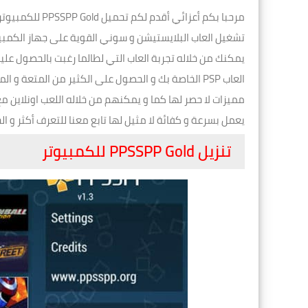
مرحبا بكم أعزائ
تشغيل العاب البلايستيشن و سوني القوية على جهاز الكمبي
يمكنك من خلاله تجربة العاب التي لطالما رغبت بالحصول عل
العاب PSP الخاصة بك و الحصول على الكثير من المتعة
مميزات لا حصر لها كما و يمكنهم من خلاله اللعب اونلاين م
يعمل بسرعة و كفائة لا مثيل لها تابع معنا للتعرف أكثر و الحصول على رابط تحم
تنزيل PPSSPP Gold للكمبيوتر