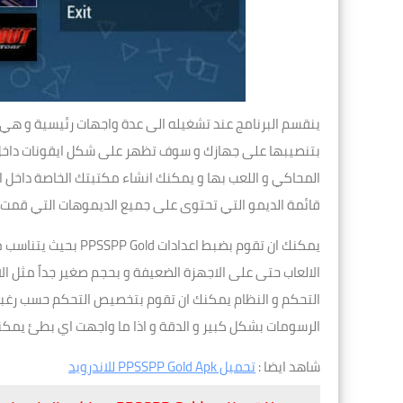
ينقسم البرنامج عند تشغيله الى عدة واجهات رئيسية و هي ا
بتنصيبها على جهازك و سوف تظهر على شكل ايقونات داخل ال
المحاكي و اللعب بها و يمكنك انشاء مكتبتك الخاصة داخل 
قائمة الديمو التي تحتوى على جميع الديموهات التي قمت ب
يمكنك ان تقوم بضبط ا
الالعاب حتى على الاجهزة الضعيفة و بحجم صغير جداً مثل ال
التحكم و النظام يمكنك ان تقوم بتخصيص التحكم حسب رغبتك
الرسومات بشكل كبير و الدقة و اذا ما واجهت اي بطئ يمكنك
شاهد ايضا :
تحميل PPSSPP Gold Apk للاندرويد