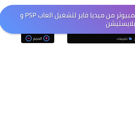
تحميل برنامج PPSSPP Gold للكمبيوتر من ميديا فاير لتشغيل العاب PSP و
لايستيشن
الحجم
تطبيقات