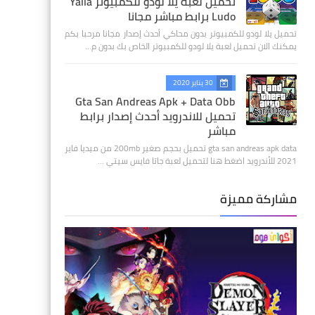
تحميل لعبة يلا لودو للكمبيوتر Yalla
Ludo برابط مباشر مجانا
تحميل يلا لودو للكمبيوتر بدون محاكي أحدث إصدار مجانا مرحبا بكم
يمكنك الان تحميل لعبة يلا لودو للكمبيوتر الخاص بك بدون م…
30 يناير 2020
Gta San Andreas Apk + Data Obb
تحميل للاندرويد أحدث إصدار برابط
مباشر
gta san andreas apk data تحميل بحجم صغير 200mb من ميديا فاير
2021 للأندرويد اضغط هنا لتحميل لعبة جاتا فايس سيتي …
مشاركة مميزة