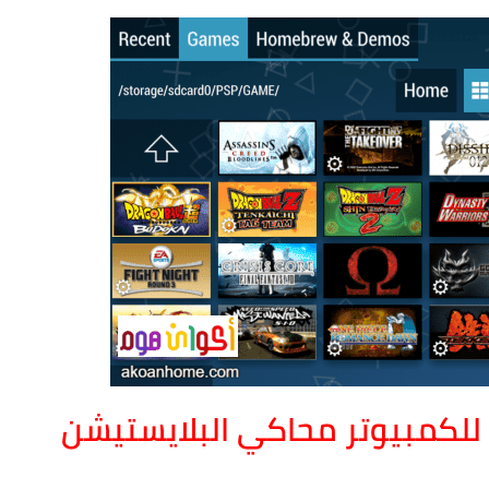
تحميل محاكي PPSSPP Gold للكمبيوتر محاكي البلايستيشن