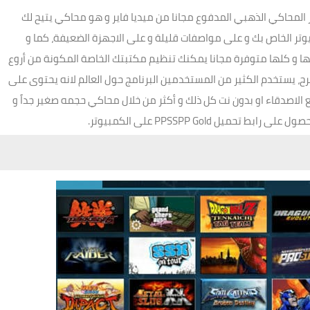
ي أقدم لكم تحميل PPSSPP Gold للكمبيوتر المحاكي الذهبي المدفوع مجانا من ميديا فاير و هو محاكي يتيح لك
وتر الخاص بك و على مواصفات قليلة و على الاجهزة الضعيفة، كما و
يها و كلها متوفرة مجانا يمكنك تنظيم مكتبتك الخاصة المكونة من أروع
 و المرح، يستخدم الكثير من المستخدمين البرنامج حول العالم لانه يحتوى على
ع الاصدقاء او بدون نت كل ذلك و أكثر من خلال محاكي حجمه صغير جداً و
يل PPSSPP Gold على الكمبيوتر.