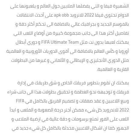
الشهيرة فيفا و التي يفضلها الملايين حول العالم و يلعبونها على
الدوام تحتوي فيفا 2022 للانرويد apk obb على أحدث الانتقالات
بالموسم الجديد و بجرافيك عالي بالاضافة الى تحكم أكثر دقة و
تفاصيل أكثر هذا الى جانب مجموعة كبيرة من أوضاع اللعب التي
يمكنك لعبها بدون نت مثل FIFA Ultimate Team و دوري أبطال
أوروبا و كأس العالم بالاضافة الى أقوى الدوريات الأوروبية و العالمية
مثل الدوري الأنجليزي و الإيطالي و الألماني و غيرها من البطولات
القارية و العالمية.
يمكنك ان تقوم بتطوير فريقك الخاص و شق طريقك في إدارة
فريقك و توجيهه نحو العظمة و تحقيق بطولات هذا الى جانب شراء
وبيع اللاعبين و عقد صفقات و تصميم الفريق بالكامل في FIFA
2022 للاندرويد كل شيء ممكن أختر درجة الصعوبة و الملعب و ابدأ
اللعب على الفور تمتع برسومات و دقة عالية في ارضية الملاعب و
الجهور كما ان اشكال اللاعبين محدثة بالكامل كل شيء جديد في