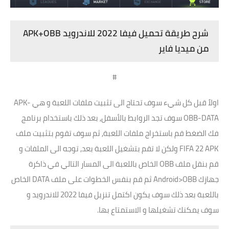
شرح طريقة تحميل فيفا 2022 للاندرويد APK+OBB
من ميديا فاير
#
اولاً قبل كل شيء سوف تحتاج الى تثبيت ملفات اللعبة و هي APK-
OBB-DATA سوف تجد الروابط بالأسفل, بعد ذلك باستخدام برنامج
فك الضغط قم باستخراج ملفات اللعبة, ثم سوف تقوم بتثبيت ملف
FIFA 22 APK ولكن لا تقم بتشغيل اللعبة بعد, توجه الى الملفات و
قم بنقل ملف OBB الخاص باللعبة الى المسار التالي في ذاكرة
جهازك Android>OBB ثم قم بنفس الخطوات على ملف DATA الخاص
باللعبة بعد ذلك سوف يكون اكتمل تنزيل فيفا 2022 للاندرويد و
سوف يمكنك تشغيلها و الاستمتاع بها.