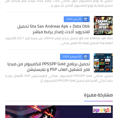
تحميل يلا لودو للكمبيوتر بدون محاكي أحدث إصدار مجانا مرحبا بكم يمكنك الان
تحميل لعبة يلا لودو للكمبيوتر الخاص بك بدون م…
30 يناير 2020
Gta San Andreas Apk + Data Obb تحميل
للاندرويد أحدث إصدار برابط مباشر
gta san andreas apk data تحميل بحجم صغير 200mb من ميديا فاير 2021 للأندرويد
اضغط هنا لتحميل لعبة جاتا فايس سيتي …
02 ديسمبر 2020
تحميل برنامج PPSSPP Gold للكمبيوتر من ميديا
فاير لتشغيل العاب PSP و بلايستيشن
تحميل محاكي PPSSPP Gold للكمبيوتر محاكي البلايستيشن PSP الأفضل مرحبا
بكم أعزائي أقدم لكم تحميل PPSSPP Gold للكمبيوتر ال…
مشاركة مميزة