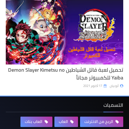
تحميل لعبة قاتل الشياطين Demon Slayer Kimetsu no
Yaiba للكمبيوتر مجاناً
أبو بيان
17 أكتوبر 2021
التسميات
الربح من الانترنت
العاب
العاب بنات