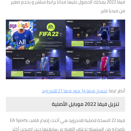
فيفا 2022 يمكنك الحصول عليها مجانا برابط مباشر و بحجم صغير
من ميديا فاير.
أنظر ايضا:
تحميل فيفا 14 مود فيفا 21 للاندرويد
تنزيل فيفا 2022 موبايل الأصلية
فيفا 22 النسخة لاصلية للاندرويد هي أحدث إصدار قامت EA Sports
بإصداره من السلسلة تختلف اللعبة عن سابقتها حيث اصبحت أكثر