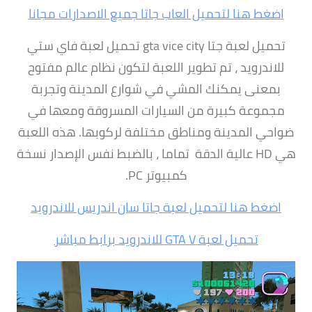
اضغط هنا لتحميل العاب جاتا جميع الاصدارات مجانا
تحميل لعبة جتا gta vice city تحميل لعبة فاي ستي
للاندرويد ، تم تطوير اللعبة لتكون نظام عالم مفتوح
بمعنى يمكنك المشي في شوارع المدينة وتجربة
مجموعة كبيرة من السيارات المسروقة ومعها في
ضواحي المدينة ومناطق مختلفة لركوبها. هذه اللعبة
هي HD عالية الدقة تماما ، بالضبط نفس الإصدار نسخة
كمبيوتر PC.
اضغط هنا لتحميل لعبة جاتا سان اندريس للاندرويد
تحميل لعبة GTA V للاندرويد برابط مباشر