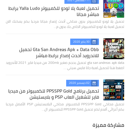
11 أغسطس 2021
تحميل لعبة يلا لودو للكمبيوتر Yalla Ludo برابط
مباشر مجانا
تحميل يلا لودو للكمبيوتر بدون محاكي أحدث إصدار مجانا مرحبا بكم يمكنك الان
تحميل لعبة يلا لودو للكمبيوتر الخاص بك بدون م…
30 يناير 2020
Gta San Andreas Apk + Data Obb تحميل
للاندرويد أحدث إصدار برابط مباشر
gta san andreas apk data تحميل بحجم صغير 200mb من ميديا فاير 2021 للأندرويد
اضغط هنا لتحميل لعبة جاتا فايس سيتي …
02 ديسمبر 2020
تحميل برنامج PPSSPP Gold للكمبيوتر من ميديا
فاير لتشغيل العاب PSP و بلايستيشن
تحميل محاكي PPSSPP Gold للكمبيوتر محاكي البلايستيشن PSP الأفضل مرحبا
بكم أعزائي أقدم لكم تحميل PPSSPP Gold للكمبيوتر ال…
مشاركة مميزة