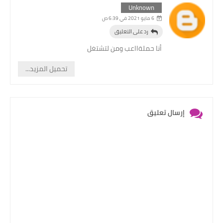
Unknown
6 مايو 2021 في 6:39 ص
رد على التعليق
أنا حملةااعب ومن لتشتغل
تحميل المزيد...
إرسال تعليق