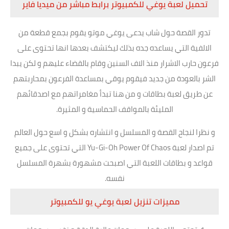
تحميل لعبة يوغي للكمبيوتر برابط مباشر من ميديا فاير
تدور القصة حول شاب يدعى يوغي موتو يقوم بجمع قطعة من
الالفية التي يساعده جده بذلك ليكتشف بعدها انها تحتوى على
فرعون حارب الاشرار منذ الاف السنين وقام بالقضاء عليهم و لكن يبدا
الشر بالعودة من جديد فيقوم يوقي بمساعدة الفرعون بمحاربتهم
عن طريق لعبة بطاقات و من هنا تبدأ مغامراتهم مع اصدقائهم
المليئة بالمواقف الحماسية و المثيرة.
و نظرا لنجاح القصة و المسلسل و انتشاره بشكل و اسع حول العالم
تم اصدار لعبة Yu-Gi-Oh Power Of Chaos التي تحتوى على جميع
قواعد و بطاقات اللعبة التي اصبحت مشهورة بشهرة المسلسل
نفسه.
مميزات تنزيل لعبة يوغي يو للكمبيوتر