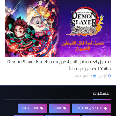
تحميل لعبة قاتل الشياطين Demon Slayer Kimetsu no
Yaiba للكمبيوتر مجاناً
أبو بيان
17 أكتوبر 2021
التسميات
الربح من الانترنت
العاب
العاب بنات