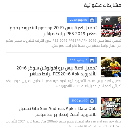
مشاركات عشوائية
08 يوليو 2020
تحميل لعبة بيس 2019 ppsspp للاندرويد بحجم
صغير PES 2019 برابط مباشر
تحميل لعبة بيس 2019 PES 2019 PPSSPP APK بدون انترنت للاندرويد بحجم صغير
اخر اصدار برابط مباشر من ميديا فاير اهلا بكم عش…
15 يونيو 2021
تحميل لعبة بيس برو إفولوشن سوكر 2016
للأندرويد PES2016 Apk برابط مباشر
تحميل لعبة بيس 2016 للأندرويد أروع لعبة كرة قدم بالتعليق العربي مرحبا بكم
أعزائي أقدم لكم تحميل لعبة 2016 للأندرويد AP…
30 يناير 2020
Gta San Andreas Apk + Data Obb تحميل
للاندرويد أحدث إصدار برابط مباشر
gta san andreas apk data تحميل بحجم صغير 200mb من ميديا فاير 2021 للأندرويد
اضغط هنا لتحميل لعبة جاتا فايس سيتي …