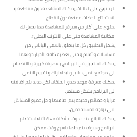
لا يحتوي على اعلانات يمكنك المشاهدة دون مقاطعة و
الاستمتاع بلحضات ممتعة دون انقطاع.
يحتوي على أكثر من سيرفر للمشاهدة مما يجعل لك
امكانية المشاهدة حتى على الأنترنت البطيء.
يشمل التطبيق كل ما يتعلق بالانمي الياباني من
مسلسلات و أفلام و حتى تغطية كافة الأخبار حولهما.
يمكنك الستجيل في البرنامج بسهولة كبيرة و الانضمام
الى مجتمع انمي سلاير و ابداء اراك و تقييم الانمي.
يمكنك معرفة موعد صدور الحلقات لكل جديد يتم اضافته
الى البرنامج بشكل مستمر.
مزايا و خصائص جديدة يتم اضافتها و حل جميع المشاكل
التي تواجه المستخدمين.
يمكنك الابلاغ عند حدوث مشكلة معك اثناء استخدام
البرنامج و سوف يتم حلها باسرع وقت ممكن.
يحتوي عن معلومات مفصلة عن كل فيلم او مسلسل لكي