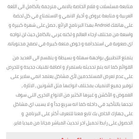
متابعة مسلسلات و فلام الخاصة بالانمي مترجمة بالكامل الى اللغة
العربية و متابعة عروض و أخبار الانمي و الاستمتاع في كل لحضة
على هاتفك Android بهذا البرنامج الرائع , حصل على شهرة كبيرة و
واسعة من مختلف ارجاء العالم و لكنه عربي بالكامل حيث لن تواجه
اي صعوبة في استخدامه و خوض متعة كبيرة في تصفح محتوياته.
يتمتع التطبيق بواجهة سهلة و بسيطة و ينقسم الى العديد من
القوائم كما انه يتم تحديثه باستمرار و اضافة تقنيات جديدة و للحرص
على عدم تعرض المستخدمين لأي مشاكل يعتمد انمي سلاير على
توفير جميع الانميات بمختلف انواعها مثل الشونين , الاثارة ,
الغموض و الأكشن و غيرها الكثير من الانواع الاخرى التي سوف
تجدها بالتأكيد في داخله كما انه سريع جداً و لا يسبب اي مشاكل
على جهازك الخاص بك تابع معنا للتعرف أكثر على البرنامج و
الحصول على رابط تحميل اخر تحديث المباشر مجانا من ميديا فاير.