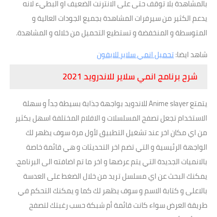
بالمشاهدة بلا توقف حتى على الانترنت الضعيف او البطيء لانه
يدعم الكثير من سيرفرات المشاهدة بجميع الجودات العالية و
المتوسطة و المنخفضة و تستطيع التحميل من خلاله و المشاهدة.
شاهد ايضا:
تحميل انمي سلاير للايفون
شرح برنامج انمي سلاير للاندرويد 2021
يتمتع Anime slayer للاندويد بواجهة جذابة بسيطة جداً و سهلة
الاستخدام تجعل تصفح المسلسلات و الافلام المختلفة اسهل بكثير
من اي مكان اخر عند تشغيل التطبيق لأول مرة سوف يظهر لك
الواجهة الرئيسية و التي تضم اخر التحديثات و هي قائمة خاصة
بالانميات الجديدة التي يتم عرضها و اخر ما تم اضافته الى البرنامج.
يمكنك البحث عن اي مسلسل تريد من خلال الضغط على العدسة
بالاعلى و كتابة الاسم و سوف يظهر لك كما و يمكنك التحكم في
طريقة العرض سواء كانت قائمة أم شبكة حسب رغبتك لتصفح