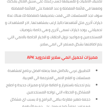
تصنيف الانميات و تقسيمها حسب رغبتك على سبيل المثال يمكنك
وضعها في قائمة المفضلة و عند الضغط على القائمة المفضلة
سوف تجد المسلسلات التي قمت بتصنيفها كمفضلة لك هناك عدة
خيارات أخرى مثل أشاهدها حاليا, ارغب بمشاهدتها , اخر المشاهدات و
تحميلاتي. يوجد خيارات تسمى أخرى و هي خاصة بتوصيات
المستخدمين و مواعيد نزول الحلقات و الاخبار الخاصة بالانمي التي
يتم اضافتها بشكل مستمر الى انمي سلاير.
مميزات تحميل انمي سلاير للاندرويد APK
التطبيق عربي بالكامل مما يجعله افضل برنامج لمشاهدة
مسلسلات و افلام الانمي المترجمة الى العربية.
يتم تحديثه باستمرار و اضافة مزايا و مميزات جديدة و اصلاح
المشاكل و الاخطاء التي تواجه المستخدمين.
حجمه صغير مقارنة بباقي البرامج و لا يسبب اي مشاكل
فهو امن تماماً كما و يعمل على جميع الأنظمة.