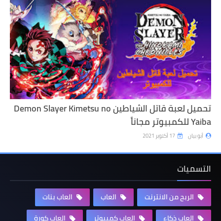
تحميل لعبة قاتل الشياطين Demon Slayer Kimetsu no
Yaiba للكمبيوتر مجاناً
أبو بيان
17 أكتوبر 2021
التسميات
الربح من الانترنت
العاب
العاب بنات
العاب ذكاء
العاب كمبيوتر
العاب كورة